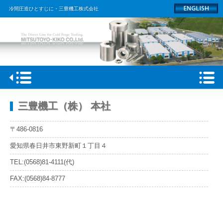
冷間圧造ひとすじに・三豊機工株式会社
HOME
三豊機工（株） 本社
会社概要
〒486-0816
製品情報
愛知県春日井市東野新町１丁目４
工場
TEL:(0568)81-4111(代)
FAX:(0568)84-8777
採用情報
ACCESS