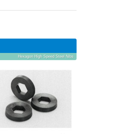
Hexagon High Speed Steel Nibs