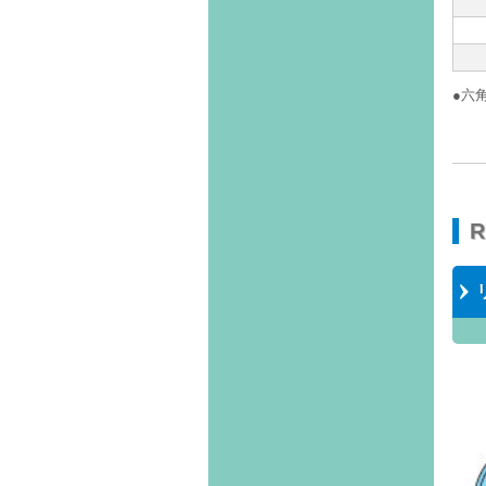
●六角
R