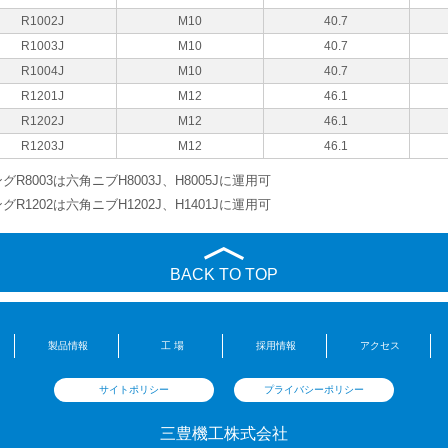
R1002J
M10
40.7
R1003J
M10
40.7
R1004J
M10
40.7
R1201J
M12
46.1
R1202J
M12
46.1
R1203J
M12
46.1
グR8003は六角ニブH8003J、H8005Jに運用可
グR1202は六角ニブH1202J、H1401Jに運用可
BACK TO TOP
製品情報
工 場
採用情報
アクセス
サイトポリシー
プライバシーポリシー
三豊機工株式会社