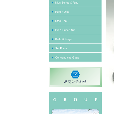
Nibs Series & Ring
Segm
Punch Dies
Steel Tool
Pin & Punch Nib
Punc
Knife & Finger
Set Press
Concentricity Gage