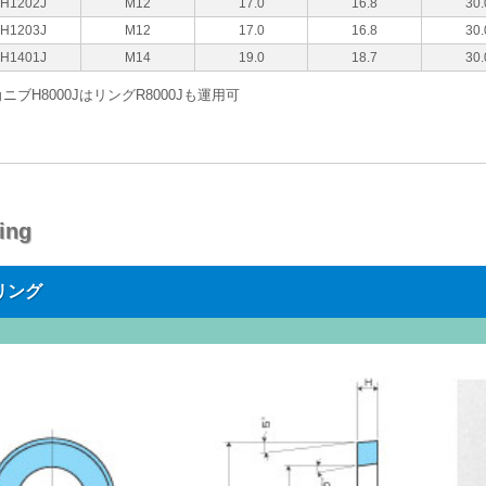
H1202J
M12
17.0
16.8
30.
H1203J
M12
17.0
16.8
30.
H1401J
M14
19.0
18.7
30.
ニブH8000JはリングR8000Jも運用可
ing
リング