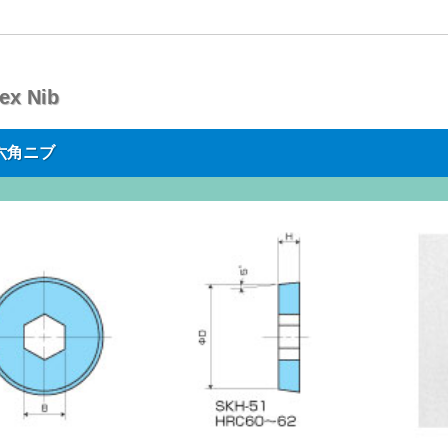
ex Nib
六角ニブ