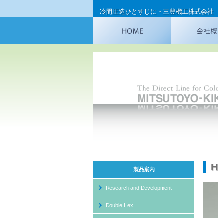
冷間圧造ひとすじに・三豊機工株式会社
H
製品案内
Research and Development
Spec
Double Hex
DH 