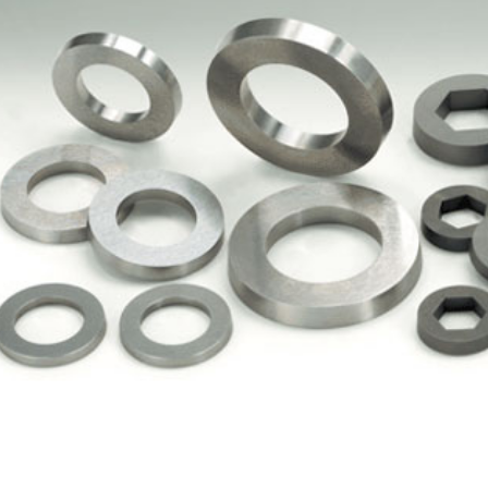
ented Nibs
Hex Nib & Ring
h Pin & Dies Pin
Hex Pin
Upset Punc