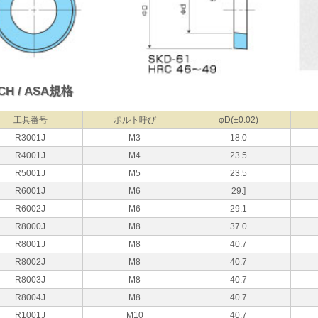
CH / ASA規格
工具番号
ポルト呼び
φD(±0.02)
R3001J
M3
18.0
R4001J
M4
23.5
R5001J
M5
23.5
R6001J
M6
29.]
R6002J
M6
29.1
R8000J
M8
37.0
R8001J
M8
40.7
R8002J
M8
40.7
R8003J
M8
40.7
R8004J
M8
40.7
R1001J
M10
40.7