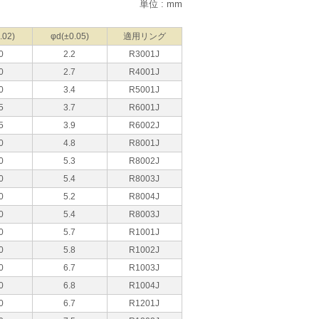
単位 : mm
.02)
φd(±0.05)
適用リング
0
2.2
R3001J
0
2.7
R4001J
0
3.4
R5001J
5
3.7
R6001J
5
3.9
R6002J
0
4.8
R8001J
0
5.3
R8002J
0
5.4
R8003J
0
5.2
R8004J
0
5.4
R8003J
0
5.7
R1001J
0
5.8
R1002J
0
6.7
R1003J
0
6.8
R1004J
0
6.7
R1201J