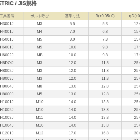
TRIC / JIS規格
工具番号
ポルト呼び
基準寸法
B(+0.05/-0)
φD(±0
H3001J
M3
5.5
5.3
12.
H4001J
M4
7.0
6.8
15.
H5001J
M5
8.0
7.8
15.
H6001J
M5
10.0
9.8
17.
H6002J
MB
10.0
9.8
17.
H8DOIJ
M3
12.0
11.8
25.
H8002J
M3
12.0
11.8
25.
H8003J
M3
12.0
11.8
25.
H8004J
M8
13.0
12.8
25.
H8000J
M5
13.0
12.8
25.
H1001J
M10
14.0
13.8
25.
H1002J
M10
14.0
13.8
25.
H1003J
M11
14.0
13.8
25.
H1004J
M10
14.0
13.8
25.
H1201J
M12
17.0
16.8
30.