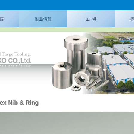
ex Nib & Ring
ial Metal Forging
Latest processing example
Flange Punches
DH Nut Forming Dies
DH Insert