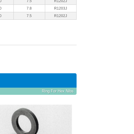
0
7.5
R1202J
0
7.8
R1203J
0
7.5
R1202J
Ring For Hex Nibs